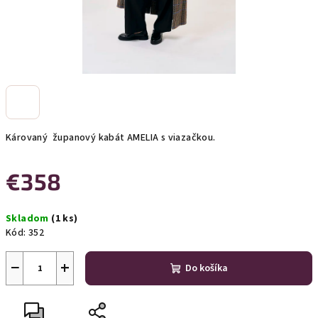
Károvaný županový kabát AMELIA s viazačkou.
€358
Jednotková
Skladom
(1 ks)
cena:
Kód:
352
−
+
Do košíka