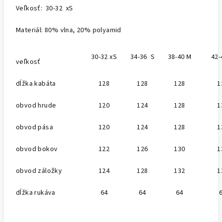
Veľkosť: 30-32 xS
Materiál: 80% vlna, 20% polyamid
30-32 xS
34-36 S
38-40 M
42-
veľkosť
dĺžka kabáta
128
128
128
1
obvod hrude
120
124
128
1
obvod pása
120
124
128
1
obvod bokov
122
126
130
1
obvod záložky
124
128
132
1
dĺžka rukáva
64
64
64