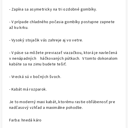
- Zapína sa asymetricky na tri ozdobné gombíky.
- V prípade chladného počasia gombíky postupne zapnete
až ku krku.
- Vysoký stojačik vás zahreje aj vo vetre.
- V páse sa môžete previazať viazačkou, ktorá je navlečená
v nenápadných háčkovaných pútkach. V tomto dokonalom
kabáte sa na zimu budete tešiť.
- Vrecká sú v bočných švoch.
- Kabát má rozparok.
Je to moderný maxi kabát, ktorému rastie obľúbenosť pre
nadčasový vzhľad a maximálne pohodlie.
Farba: hnedá káro