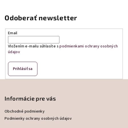
Odoberať newsletter
Email
Vložením e-mailu súhlasíte s
podmienkami ochrany osobných
údajov
Prihlásiť sa
Z
á
p
Informácie pre vás
ä
Obchodné podmienky
t
Podmienky ochrany osobných údajov
i