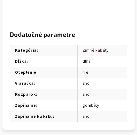
Dodatočné parametre
Kategória
:
Zimné kabáty
Dĺžka
:
dlhá
Oteplenie
:
nie
Viazačka
:
áno
Rozparok
:
áno
Zapínanie
:
gombíky
Zapínanie ku krku
:
áno