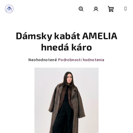
Prejsť
na
obsah
Nákupn
Hľadať
Prihlásenie
Dámsky kabát AMELIA
košík
hnedá káro
Priemerné
Neohodnotené
Podrobnosti hodnotenia
hodnotenie
produktu
je
0,0
z
5
hviezdičiek.