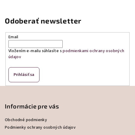
Odoberať newsletter
Email
Vložením e-mailu súhlasíte s
podmienkami ochrany osobných
údajov
Prihlásiť sa
Z
á
p
Informácie pre vás
ä
Obchodné podmienky
t
Podmienky ochrany osobných údajov
i