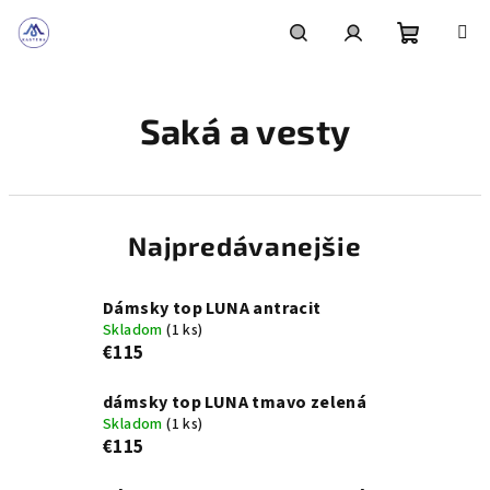
Prejsť
na
obsah
Nákupn
Hľadať
Prihlásenie
Saká a vesty
košík
Najpredávanejšie
Dámsky top LUNA antracit
Skladom
(1 ks)
€115
dámsky top LUNA tmavo zelená
Skladom
(1 ks)
€115