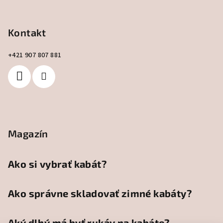
e
Kontakt
+421 907 807 881
Magazín
Ako si vybrať kabát?
Ako správne skladovať zimné kabáty?
Aký dlhý má byť rukáv na kabáte?