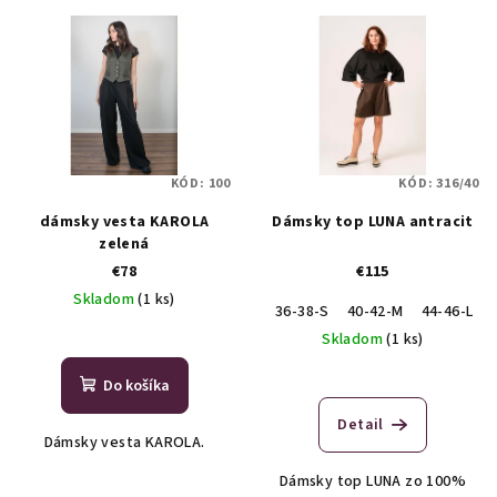
V
r
ý
o
p
d
i
u
s
k
p
t
KÓD:
100
KÓD:
316/40
r
o
dámsky vesta KAROLA
Dámsky top LUNA antracit
o
v
zelená
d
€78
€115
u
Skladom
(1 ks)
36-38-S
40-42-M
44-46-L
k
Skladom
(1 ks)
t
o
Do košíka
v
Detail
Dámsky vesta KAROLA.
Dámsky top LUNA zo 100%