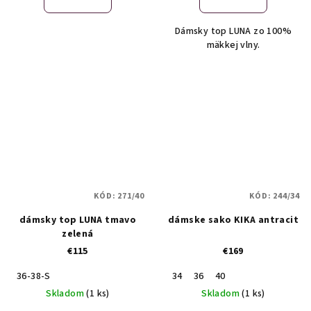
Dámsky top LUNA zo 100%
mäkkej vlny.
KÓD:
271/40
KÓD:
244/34
dámsky top LUNA tmavo
dámske sako KIKA antracit
zelená
€115
€169
36-38-S
34
36
40
Skladom
(1 ks)
Skladom
(1 ks)