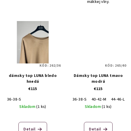
mäkkej vlny.
KÓD:
262/36
KÓD:
265/40
dámsky top LUNA bledo
Dámsky top LUNA tmavo
hnedá
modrá
€115
€115
36-38-S
36-38-S
40-42-M
44-46-L
Skladom
(1 ks)
Skladom
(1 ks)
Detail
Detail