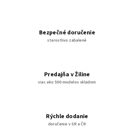
p
r
v
k
y
Bezpečné doručenie
v
starostlivo zabalené
ý
p
i
s
u
Predajňa v Žiline
viac ako 500 modelov skladom
Rýchle dodanie
doručenie v SR a ČR