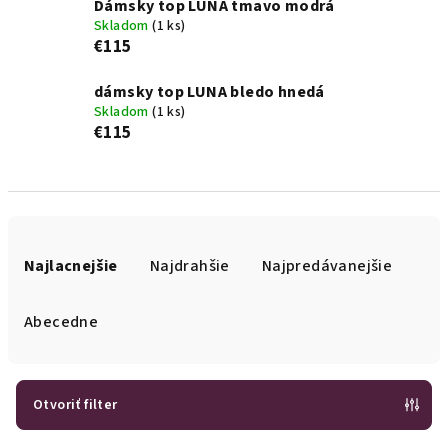
Dámsky top LUNA tmavo modrá
Skladom
(1 ks)
€115
dámsky top LUNA bledo hnedá
Skladom
(1 ks)
€115
R
a
Najlacnejšie
Najdrahšie
Najpredávanejšie
d
e
Abecedne
n
i
e
Otvoriť filter
p