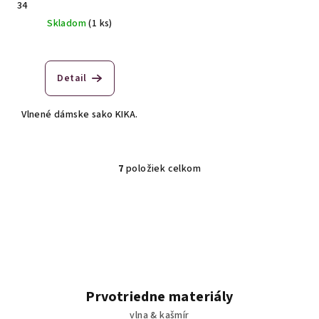
34
Skladom
(1 ks)
Detail
Vlnené dámske sako KIKA.
7
položiek celkom
O
v
l
á
d
a
c
i
Prvotriedne materiály
e
vlna & kašmír