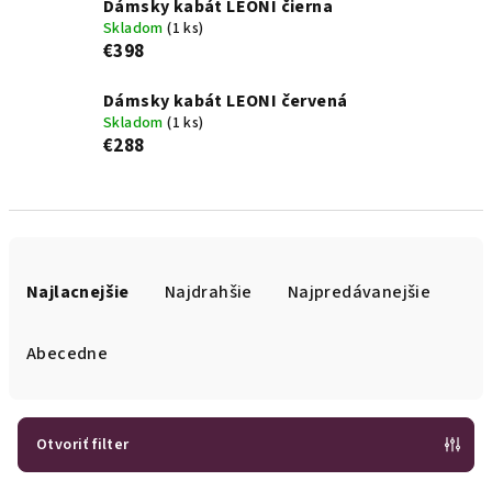
Dámsky kabát LEONI čierna
Skladom
(1 ks)
€398
Dámsky kabát LEONI červená
Skladom
(1 ks)
€288
R
a
Najlacnejšie
Najdrahšie
Najpredávanejšie
d
e
Abecedne
n
i
e
Otvoriť filter
p