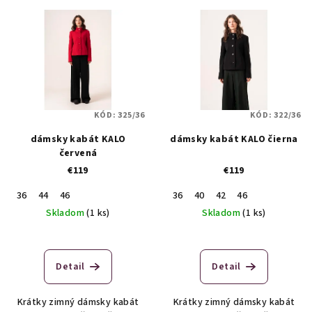
V
r
ý
o
p
d
i
u
s
k
p
t
KÓD:
325/36
KÓD:
322/36
r
o
dámsky kabát KALO
dámsky kabát KALO čierna
o
v
červená
d
€119
€119
u
36
44
46
36
40
42
46
k
Skladom
(1 ks)
Skladom
(1 ks)
t
o
v
Detail
Detail
Krátky zimný dámsky kabát
Krátky zimný dámsky kabát