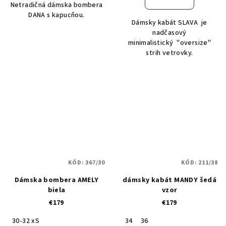
Netradičná dámska bombera
DANA s kapucňou.
Dámsky kabát SLAVA je
nadčasový
minimalistický "oversize"
strih vetrovky.
KÓD:
367/30
KÓD:
211/38
Dámska bombera AMELY
dámsky kabát MANDY šedá
biela
vzor
€179
€179
30-32 xS
34
36