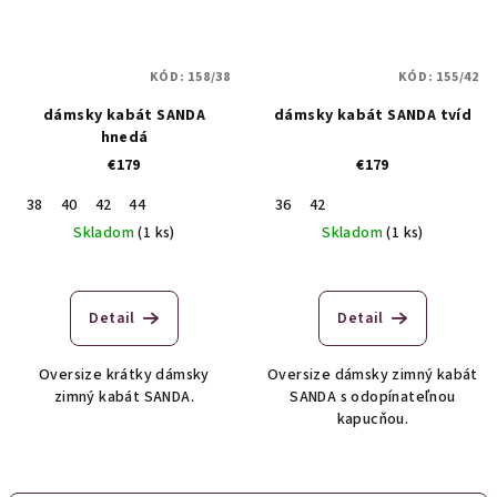
KÓD:
158/38
KÓD:
155/42
dámsky kabát SANDA
dámsky kabát SANDA tvíd
hnedá
€179
€179
38
40
42
44
36
42
Skladom
(1 ks)
Skladom
(1 ks)
Detail
Detail
Oversize krátky dámsky
Oversize dámsky zimný kabát
zimný kabát SANDA.
SANDA s odopínateľnou
kapucňou.