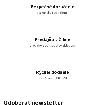
p
Bezpečné doručenie
i
starostlivo zabalené
s
u
Predajňa v Žiline
viac ako 500 modelov skladom
Rýchle dodanie
doručenie v SR a ČR
Odoberať newsletter