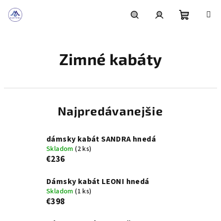
Prejsť
na
obsah
Nákupn
Hľadať
Prihlásenie
Zimné kabáty
košík
Najpredávanejšie
dámsky kabát SANDRA hnedá
Skladom
(2 ks)
€236
Dámsky kabát LEONI hnedá
Skladom
(1 ks)
€398