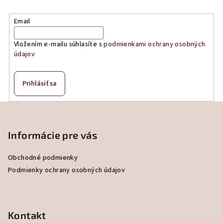
Email
Vložením e-mailu súhlasíte s
podmienkami ochrany osobných
údajov
Prihlásiť sa
Z
á
p
Informácie pre vás
ä
Obchodné podmienky
t
Podmienky ochrany osobných údajov
i
e
Kontakt