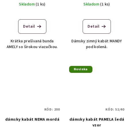
Skladom
(1 ks)
Skladom
(1 ks)
Detail
Detail
Krátka prešívaná bunda
Dámsky zimný kabát MANDY
AMELY so širokou viazačkou.
pod kolená.
Novinka
KÓD:
200
KÓD:
51/40
dámsky kabát NEMA mordá
dámsky kabát PAMELA šedá
vzor