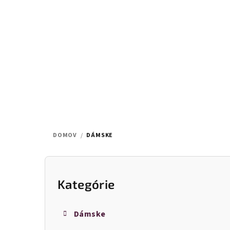
Prejsť
na
obsah
DOMOV
/
DÁMSKE
B
o
Kategórie
Preskočiť
kategórie
č
Dámske
n