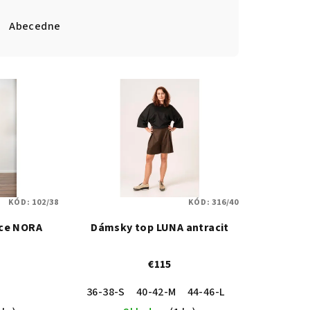
Abecedne
KÓD:
102/38
KÓD:
316/40
ce NORA
Dámsky top LUNA antracit
€115
36-38-S
40-42-M
44-46-L