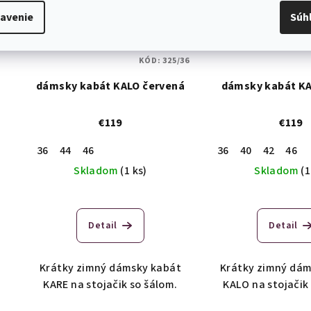
avenie
Súh
KÓD:
325/36
dámsky kabát KALO červená
dámsky kabát KA
€119
€119
36
44
46
36
40
42
46
Skladom
(1 ks)
Skladom
(1
Detail
Detail
Krátky zimný dámsky kabát
Krátky zimný dám
KARE na stojačik so šálom.
KALO na stojačik