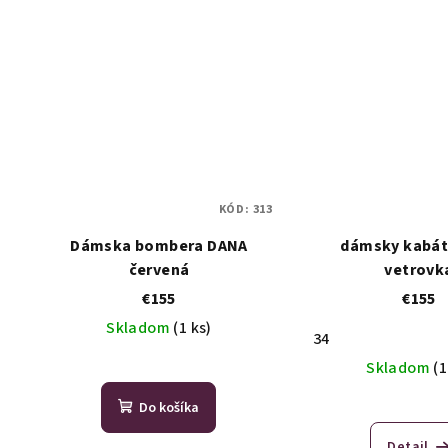
KÓD:
313
Dámska bombera DANA
dámsky kabát
červená
vetrovk
€155
€155
Skladom
(1 ks)
34
Skladom
(1
Do košíka
Detail