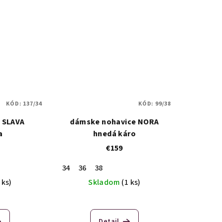
KÓD:
137/34
KÓD:
99/38
 SLAVA
dámske nohavice NORA
a
hnedá káro
€159
34
36
38
 ks)
Skladom
(1 ks)
Detail