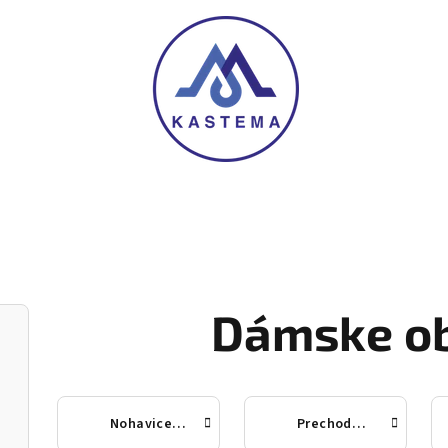
Dámske ob
Nohavice a šaty
Prechodné kabáty