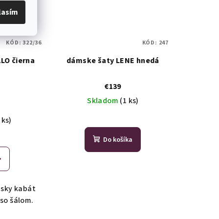
lasím
KÓD:
322/36
KÓD:
247
LO čierna
dámske šaty LENE hnedá
€139
Skladom
(1 ks)
 ks)
Do košíka
sky kabát
 so šálom.