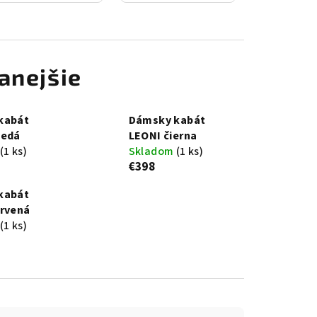
anejšie
kabát
Dámsky kabát
nedá
LEONI čierna
(1 ks)
Skladom
(1 ks)
€398
kabát
ervená
(1 ks)