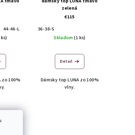
NA tmavo
dámsky top LUNA tmavo
zelená
€115
44-46-L
36-38-S
 ks)
Skladom
(1 ks)
Detail
A zo 100%
Dámsky top LUNA zo 100%
ny.
vlny.
u