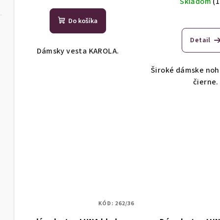
u
Skladom
(1
k
k
Do košíka
t
t
Detail
o
Dámsky vesta KAROLA.
o
v
Široké dámske noh
v
čierne.
KÓD:
262/36