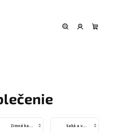
Hľadať
Prihlásenie
Nákupný
košík
lečenie
Zimné kabáty
Saká a vesty