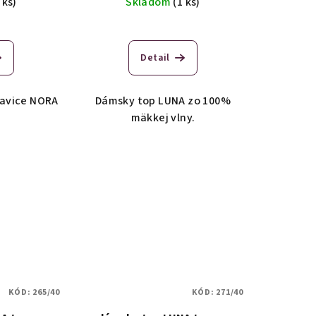
 ks)
Skladom
(1 ks)
Detail
avice NORA
Dámsky top LUNA zo 100%
mäkkej vlny.
KÓD:
265/40
KÓD:
271/40