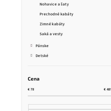
Nohavice a šaty
ý
p
Prechodné kabáty
a
Zimné kabáty
n
Saká a vesty
e
Pánske
l
Detské
Cena
€
78
€
48