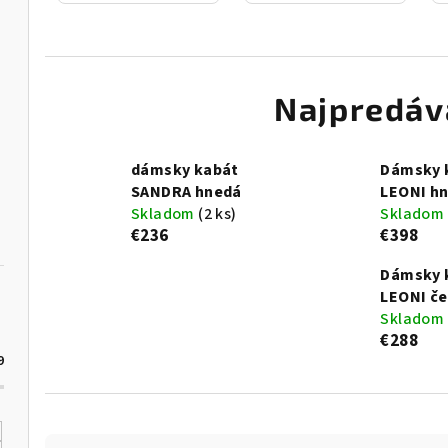
Najpredáv
dámsky kabát
Dámsky 
SANDRA hnedá
LEONI h
Skladom
(2 ks)
Skladom
€236
€398
Dámsky 
LEONI č
Skladom
€288
9