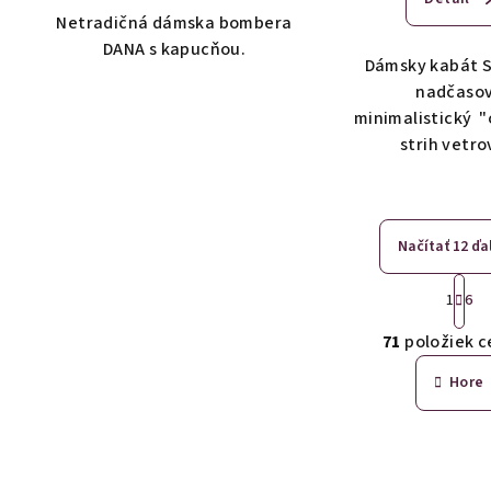
Netradičná dámska bombera
DANA s kapucňou.
Dámsky kabát S
nadčaso
minimalistický "
strih vetro
Načítať 12 ďa
S
1
6
t
O
r
71
položiek c
v
á
Hore
n
l
k
á
o
d
v
a
a