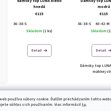
dámsky top LUNA bledo
Dámsky top LU
hnedá
modrá
€115
€115
36-38-S
36-38-S
40-42-M
Skladom
(1 ks)
Skladom
(1
Detail
Detail
Dámsky top LUN
mäkkej vl
web používa súbory cookie. Ďalším prechádzaním tohto web
jete súhlas s ich používaním. Viac informácií
tu
.