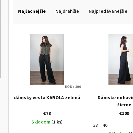
R
Najlacnejšie
Najdrahšie
Najpredávanejšie
a
d
V
e
ý
n
p
i
i
e
s
p
KÓD:
100
p
r
dámsky vesta KAROLA zelená
Dámske nohavi
r
o
čierne
o
€78
€109
d
Skladom
(1 ks)
d
u
38
40