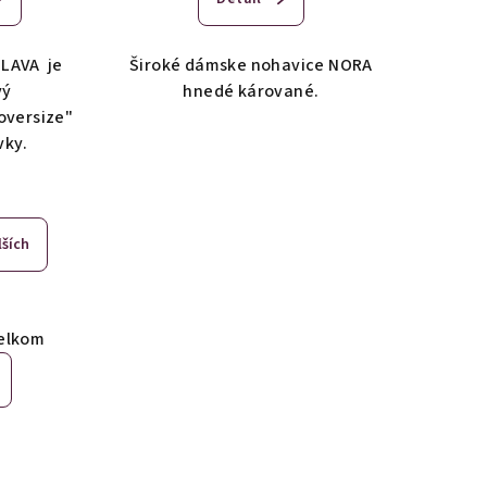
LAVA je
Široké dámske nohavice NORA
vý
hnedé kárované.
oversize"
vky.
lších
elkom