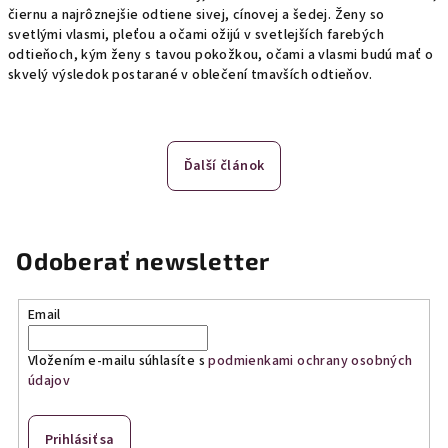
čiernu a najrôznejšie odtiene sivej, cínovej a šedej. Ženy so
svetlými vlasmi, pleťou a očami ožijú v svetlejších farebých
odtieňoch, kým ženy s tavou pokožkou, očami a vlasmi budú mať o
skvelý výsledok postarané v oblečení tmavších odtieňov.
Ďalší článok
Odoberať newsletter
Email
Vložením e-mailu súhlasíte s
podmienkami ochrany osobných
údajov
Prihlásiť sa