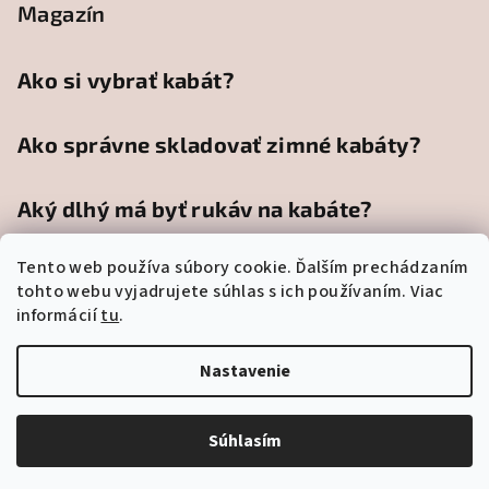
Magazín
Ako si vybrať kabát?
Ako správne skladovať zimné kabáty?
Aký dlhý má byť rukáv na kabáte?
Tento web používa súbory cookie. Ďalším prechádzaním
tohto webu vyjadrujete súhlas s ich používaním. Viac
informácií
tu
.
Facebook
Nastavenie
Copyright 2026
Kastema.sk
. Všetky práva vyhradené.
Súhlasím
Vytvoril Shoptet