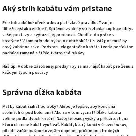
Aký strih kabátu vám pristane
Pri strihu akéhokoľvek odevu platí zlaté pravidlo. Tvar je
dôležitejší ako veľkosť. Správne zvolený strih zľahka kopíruje obrys
vašej postavy a zvýrazní jej prednosti. Chodíte do práce v
kostýme? V tom prípade by bolo dobré skúšať si váš potenciálny
nový kabát na sako. Podstatu elegantného kabáta tvoria perfektne
padnúce ramená a štíhlo tvarované rukávy.
Náš tip: V dobre zásobenej predajni by sa mal nájsť kabát pre ženu s
každým typom postavy.
Správna dĺžka kabáta
Mal by kabát siahať po boky? Alebo je lepšie, aby končil na
stehnách či pod kolenami? Ako sa v tom vyznať? Dĺžku kabáta
volíme podľa dvoch kritérií. Našej telesnej výšky a príležitosti, na
ktorú chceme kabát využívať. Kabát, ktorý končí v úrovni bokov,
pôsobí väčšinou športovejším dojmom, pričom pri stredných