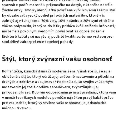
spoznáte podľa materiálu príjemného na dotyk, z ktorého netrčia
žiadne nitky, žmolky alebo látka pokrčená kvôli krivému zašitiu. Mal
by obsahovať vysoký podiel prírodných materiálov, ktoré vás
zahrejú aj v tuhej zime. 70% vlny, 10% kašmíru a 20% syntetického
vlákna polyamidu, ktorý sa do látky pridáva kvôli zníženiu krčivosti,
môžeme s pokojným svedomím považovať za dobré zloženie.
Niektoré kabáty sú navyše aj podšité kvalitnou termo vrstvou pre
spoľahlivé zabezpečenie tepelnej pohody.
Štýl, ktorý zvýrazní vašu osobnosť
Romantička, klasická dáma či moderná žena. Všimli ste si, že aj je
oblečená v štýle, ktorý odráža jej vnútorné nastavenie a pôsobí na
druhých atraktívne a zaujímavo? Pocit súladu so svojím vnútorným
nastavením jej totiž dodáva sebadôveru, zvýrazňujúcu jej
prirodzenú krásu. Dobrým odporúčaním je nájsť predajňu, ktorá vám
v množstve rôznych modelov pomôže nájsť ten pravý kabát práve
pre vás. Kabát, ktorý vyzdvihne vašu osobnosť, je jednoducho
módnou trvalkou.