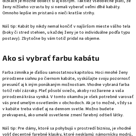
dlžkach je možné obliecť si aj kostým. Taktiež všeobecne platí, že
ženy nižšieho vzrastu by si nemali vyberať veľmi dlhé kabáty.
Omnoho lepšie im pristanú o nieči kratšie strihy.
Náš tip: Kabát by nikdy nemal končiť v najširšom mieste vášho tela
(boky či stred stehien, u každej ženy je to individuálne podľa typu
postavy). Zbytočne by vám totiž pridal na objeme.
Ako si vybrať farbu kabátu
Farba zimníka je ďalšou samostatnou kapitolou. Hoci mnohé ženy
prirodzene siahnu po čiernom kabáte, vyskúšajte svoju pozornosť
presunúť aj k iným ponúkaným možnostiam. Vhodne vybraná farba
totiž robí zázraky. Pleť pôsobí sviežo, akoby rozžiarene a vaša
prirodzená krása vyniká. V tomto okamihu je všek potrebné varovať
vás pred umelým osvetlením v obchodoch. Ak je to možné, vždy sa
v kabáte treba vidieť aj na dennom svetle. Možno budete
prekvapená, ako umelé osvetlenie zmení farebný odtieň látky.
Náš tip: Pre dámy, ktoré sa pohybujú v prostredí biznisu, je vhodné
voliť decentné farebné klasiky, ktoré nesklamú: námornícku modrú,