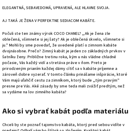
ELEGANTNÁ, SEBAVEDOMÁ, UPRAVENÁ, ALE HLAVNE SVOJA.
AJ TAKÁ JE ŽENA V PERFEKTNE SEDIACOM KABÁTE.
Počuli ste ten známy výrok COCO CHANEL? ,,Ak je žena zle
oblečená, všimnete si jej šaty? Ak je oblečená skvelo, všimnete si
ju." Mohli by sme povedať, že uvedené platí o zimnom kabáte
dvojnásobne. Prečo? Zimný kabát je jeden zo základných prvkov v
šatníku ženy. Približne tretinu roka, kým u nás vládne chladné
počasie, Vás každý vidí a stretáva práve v ňom. Preto je
prirodzeným prianím každej dámy cítiť sa v kabáte príjemne a
zároveň dobre vyzerať. V tomto článku prinášame inšpirácie, ktoré
Vám majú uľahčiť cestu za zimníkom, ktorý bude ,,tým pravým"
presne pre Vás. Aké zásady by sme teda mali zvážiť predtým, než
sa vydáme na lov zimného kabáta?
Ako si vybrať kabát podľa materiálu
Chceli by ste poznať tajomstvo kabáta, ktorý pred sebou vidíte v
predajni? Odhalí vám ho štítok so zložením. Kvalitný kabát