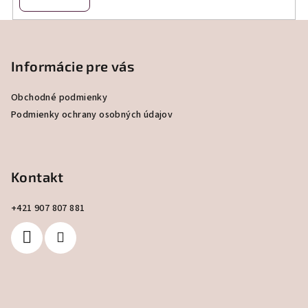
Z
á
p
Informácie pre vás
ä
Obchodné podmienky
t
Podmienky ochrany osobných údajov
i
e
Kontakt
+421 907 807 881