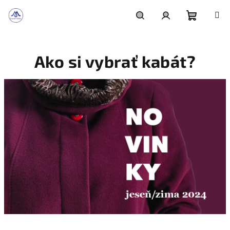
Prejsť
na
obsah
Nákupn
Hľadať
Prihlásenie
Ako si vybrať kabát?
košík