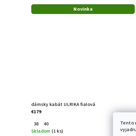
A
Novinka
Novinka
|
s
v
e
t
o
dámsky kabát ULRIKA fialová
€179
v
Tento 
38
40
vyjadru
Skladom
(1 ks)