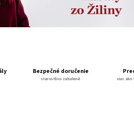
ály
Bezpečné doručenie
Pred
starostlivo zabalené
viac ako