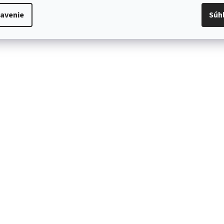
avenie
Súh