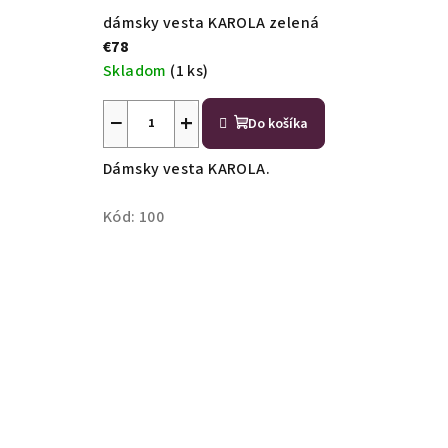
o
dámsky vesta KAROLA zelená
Ž
€78
Skladom
(1 ks)
i
−
+
Do košíka
l
Dámsky vesta KAROLA.
i
Kód:
100
n
y