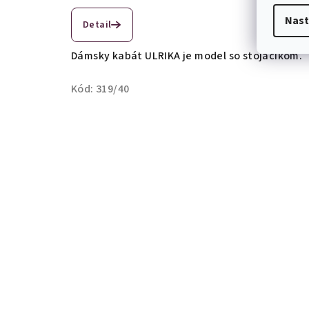
é
Nast
Detail
k
Dámsky kabát ULRIKA je model so stojačikom.
a
Kód:
319/40
b
á
t
y
z