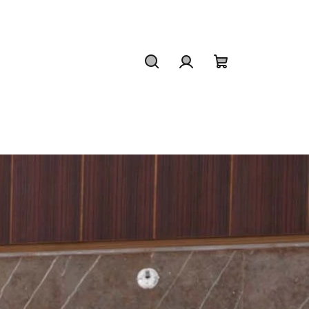
Hľadať
Prihlásenie
Nákupný
košík