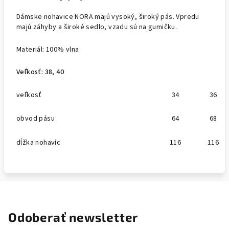
Dámske nohavice NORA majú vysoký, široký pás. Vpredu
majú záhyby a široké sedlo, vzadu sú na gumičku.
Materiál: 100% vlna
Veľkosť: 38, 40
veľkosť
34
36
obvod pásu
64
68
dĺžka nohavíc
116
116
Odoberať newsletter