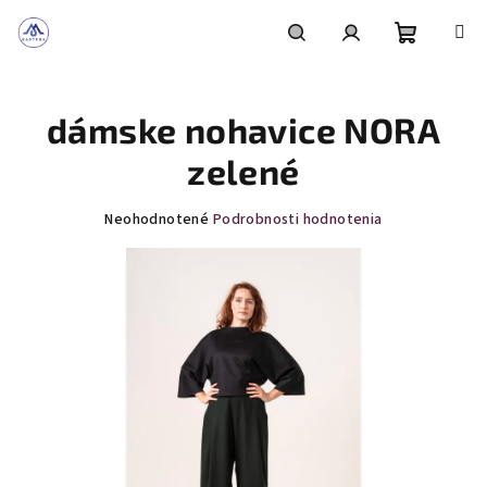
Prejsť
na
obsah
Nákupn
Hľadať
Prihlásenie
dámske nohavice NORA
košík
zelené
Priemerné
Neohodnotené
Podrobnosti hodnotenia
hodnotenie
produktu
je
0,0
z
5
hviezdičiek.