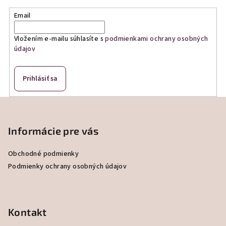
Email
Vložením e-mailu súhlasíte s
podmienkami ochrany osobných
údajov
Prihlásiť sa
Z
á
p
Informácie pre vás
ä
Obchodné podmienky
t
Podmienky ochrany osobných údajov
i
e
Kontakt