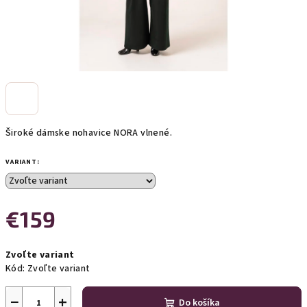
Široké dámske nohavice NORA vlnené.
VARIANT:
€159
Jednotková
Zvoľte variant
cena:
Kód:
Zvoľte variant
−
+
Do košíka