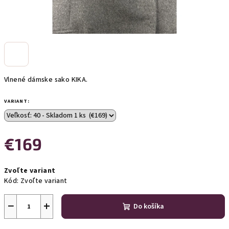
Vlnené dámske sako KIKA.
VARIANT:
€169
Jednotková
Zvoľte variant
cena:
Kód:
Zvoľte variant
−
+
Do košíka