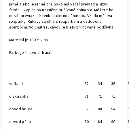
jarné alebo jesenné dni. Sako má väčší preklad a úzku
fazónu. Zapína sa na ručne prišívané spínatka. Môžete ho
nosiť previazané tenkou čiernou šnúrkou. Vzadu má dva
rozparky. Rukávy sú dlhé s rozparkom a ozdobené
gombíkmi. Vo vnútri rukávov je bielo pruhované podšívka.
Materiál je 100% vlna.
Farba je tmavo antracit.
veľkosť
32
34
36
dĺžka saka
71
71
71
obvod hrude
82
88
94
obvod pásu
80
84
90