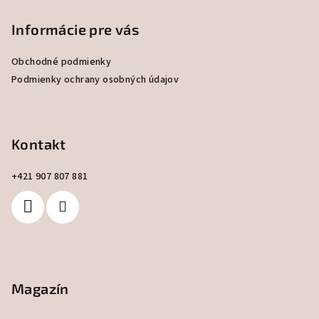
á
p
Informácie pre vás
ä
Obchodné podmienky
t
Podmienky ochrany osobných údajov
i
e
Kontakt
+421 907 807 881
Magazín