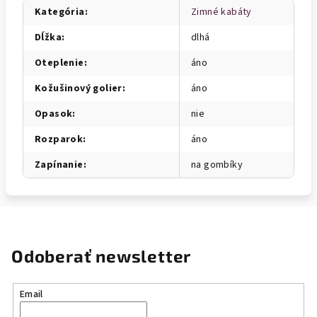
Kategória
:
Zimné kabáty
Dĺžka
:
dlhá
Oteplenie
:
áno
Kožušinový golier
:
áno
Opasok
:
nie
Rozparok
:
áno
Zapínanie
:
na gombíky
Odoberať newsletter
Email