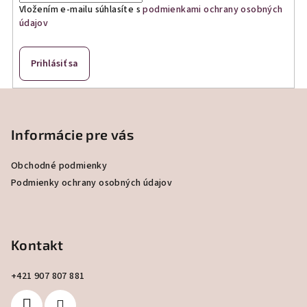
Vložením e-mailu súhlasíte s
podmienkami ochrany osobných
údajov
Prihlásiť sa
Z
á
p
Informácie pre vás
ä
Obchodné podmienky
t
Podmienky ochrany osobných údajov
i
e
Kontakt
+421 907 807 881