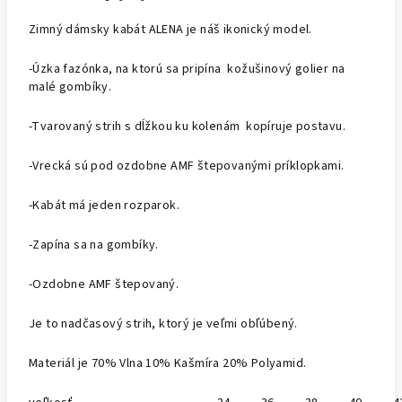
Zimný dámsky kabát ALENA je náš ikonický model.
-Úzka fazónka, na ktorú sa pripína kožušinový golier na
malé gombíky.
-Tvarovaný strih s dĺžkou ku kolenám kopíruje postavu.
-Vrecká sú pod ozdobne AMF štepovanými príklopkami.
-Kabát má jeden rozparok.
-Zapína sa na gombíky.
-Ozdobne AMF štepovaný.
Je to nadčasový strih, ktorý je veľmi obľúbený.
Materiál je 70% Vlna 10% Kašmíra 20% Polyamid.