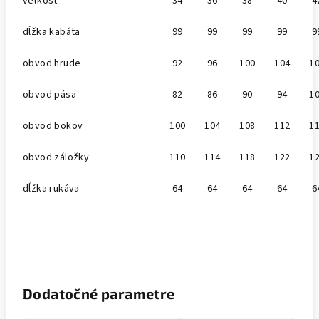
veľkosť
34
36
38
40
4
dĺžka kabáta
99
99
99
99
9
obvod hrude
92
96
100
104
1
obvod pása
82
86
90
94
1
obvod bokov
100
104
108
112
1
obvod záložky
110
114
118
122
1
dĺžka rukáva
64
64
64
64
6
Dodatočné parametre