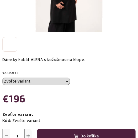
Dámsky kabát ALENA s kožušinou na klope.
VARIANT:
€196
Jednotková
Zvoľte variant
cena:
Kód:
Zvoľte variant
−
+
Do košíka