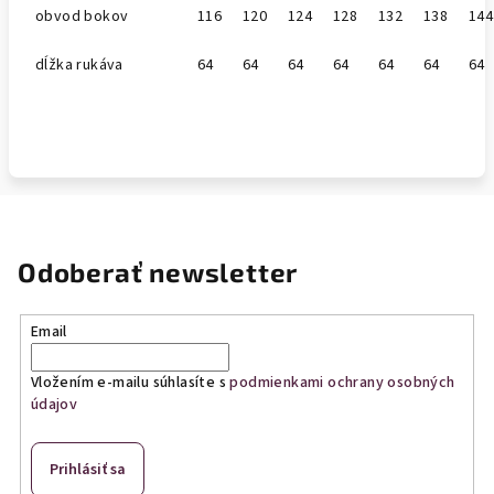
obvod bokov
116
120
124
128
132
138
144
dĺžka rukáva
64
64
64
64
64
64
64
Odoberať newsletter
Email
Vložením e-mailu súhlasíte s
podmienkami ochrany osobných
údajov
Prihlásiť sa