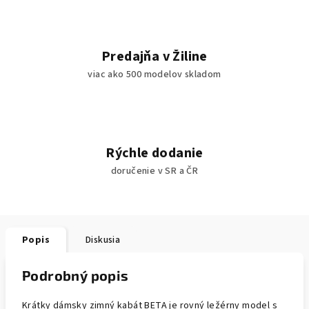
Predajňa v Žiline
viac ako 500 modelov skladom
Rýchle dodanie
doručenie v SR a ČR
Popis
Diskusia
Podrobný popis
Krátky dámsky zimný kabát BETA je rovný ležérny model s