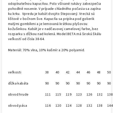
odopínateľnou kapucňou. Polo všívané rukávy zabezpečia
pohodlné nosenie. V prípade chladného počasia sa zapína
ku krku. Vpredu je kabát dvojito štepovaný. Vrecká sú
lištové v bočnom šve. Kapucňa sa pripína pod golierik
malými gombíkmi a je lemovaná krátkou plyšovou
kožušinkou. Kabát je v nadčasovej camelovej farbe, bez
rozparku s dĺžkou nad kolená. Model BETA má širokú škálu
veľkostí od čísla 38-64.
Materiál: 70% vlna, 10% kašmír a 20% polyamid.
veľkosti
38
40
42
44
46
48
50
dĺžka kabáta
90
90
90
90
90
90
90
obvod hrude
111
115
119
123
126
132
138
obvod pása
116
120
124
128
132
138
144