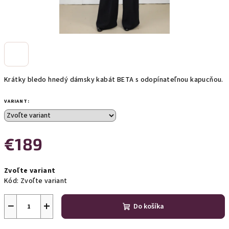
Krátky bledo hnedý dámsky kabát BETA s odopínateľnou kapucňou.
VARIANT:
€189
Jednotková
Zvoľte variant
cena:
Kód:
Zvoľte variant
−
+
Do košíka