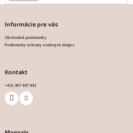
Z
á
p
Informácie pre vás
ä
Obchodné podmienky
t
Podmienky ochrany osobných údajov
i
e
Kontakt
+421 907 807 881
Magazín