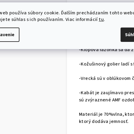
Pripravte sa na zimu s 
web používa súbory cookie. Ďalším prechádzaním tohto web
model ja navrhnutý tak,
jete súhlas s ich používaním. Viac informácií
tu
.
dní.
avenie
Súh
-Polovšívané rukávy zab
-Klopová fazónka sa dá z
-Kožušinový golier ladí 
-Vrecká sú v oblúkovom 
-Kabát je zaujímavo pre
sú zvýraznené AMF ozdo
Materiál je 70%vlna, kto
ktorý dodáva jemnosť.