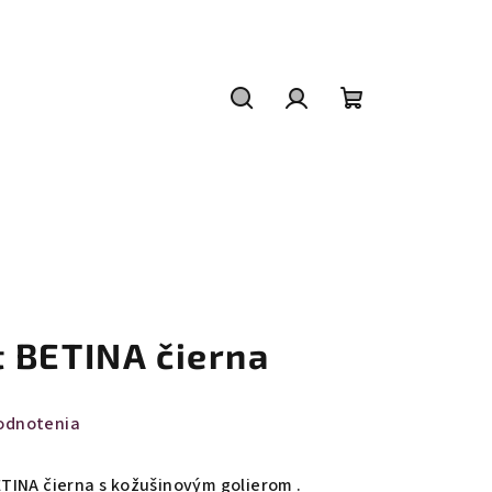
Hľadať
Prihlásenie
Nákupný
košík
 BETINA čierna
odnotenia
TINA čierna s kožušinovým golierom .