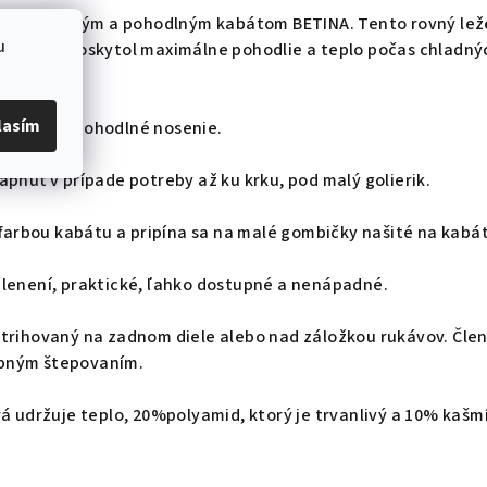
našim štýlovým a pohodlným kabátom BETINA. Tento rovný lež
u
 aby vám poskytol maximálne pohodlie a teplo počas chladný
lasím
ezpečujú pohodlné nosenie.
apnúť v prípade potreby až ku krku, pod malý golierik.
s farbou kabátu a pripína sa na malé gombičky našité na kabá
členení, praktické, ľahko dostupné a nenápadné.
strihovaný na zadnom diele alebo nad záložkou rukávov. Čle
bným štepovaním.
rá udržuje teplo, 20%polyamid, ktorý je trvanlivý a 10% kašmí