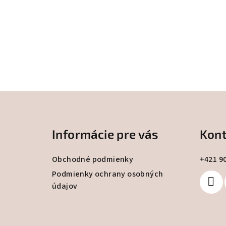
Z
á
Informácie pre vás
Kont
p
ä
Obchodné podmienky
+421 9
t
Podmienky ochrany osobných
údajov
i
e