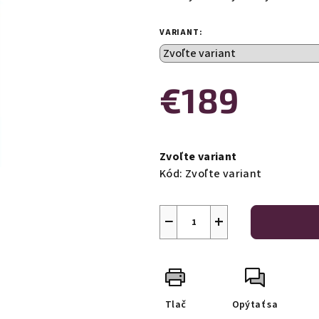
je
0,0
VARIANT:
z
5
hviezdičiek.
€189
Jednotková
cena:
Zvoľte variant
Kód:
Zvoľte variant
−
+
Tlač
Opýtať sa