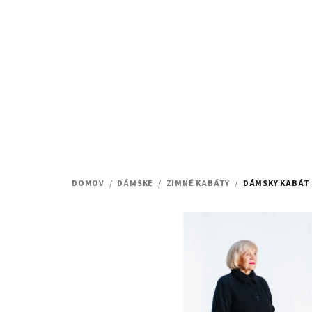
Prejsť
na
obsah
DOMOV
/
DÁMSKE
/
ZIMNÉ KABÁTY
/
DÁMSKY KABÁT 