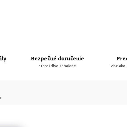
ály
Bezpečné doručenie
Pred
starostlivo zabalené
viac ako
a