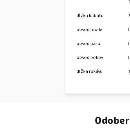
dĺžka kabátu
obvod hrude
1
obvod pásu
1
obvod bokov
1
dĺžka rukávu
Odober