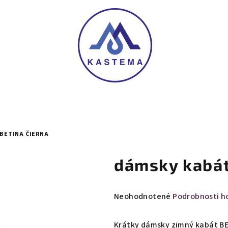
BETINA ČIERNA
dámsky kabát
Priemerné
Neohodnotené
Podrobnosti h
hodnotenie
produktu
Krátky dámsky zimný kabát BE