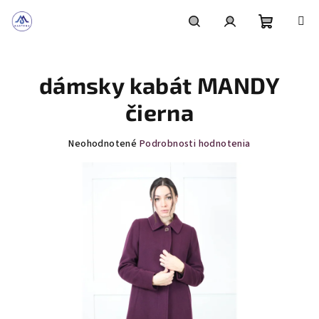
Prejsť
na
obsah
Nákupn
Hľadať
Prihlásenie
dámsky kabát MANDY
košík
čierna
Priemerné
Neohodnotené
Podrobnosti hodnotenia
hodnotenie
produktu
je
0,0
z
5
hviezdičiek.