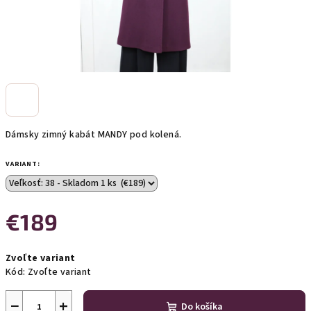
Dámsky zimný kabát MANDY pod kolená.
VARIANT:
€189
Jednotková
Zvoľte variant
cena:
Kód:
Zvoľte variant
−
+
Do košíka