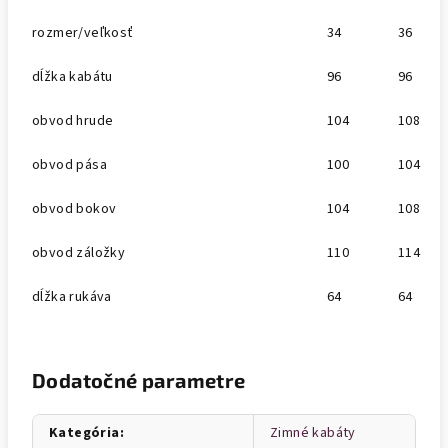
rozmer/veľkosť
34
36
dĺžka kabátu
96
96
obvod hrude
104
108
obvod pása
100
104
obvod bokov
104
108
obvod záložky
110
114
dĺžka rukáva
64
64
Dodatočné parametre
Kategória
:
Zimné kabáty