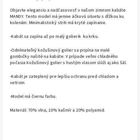
Objavte eleganciu a nadčasovosť v našom zimnom kabáte
MANDY. Tento model má jemne áčkovú siluetu s dĺžkou ku
kolenám. Minimalistický strih má kryté zapínanie.
-Kabát sa zapína až po malý golierik ku krku.
-Odnímateľný kožušinový golier sa pripína na malé
gombičky našité na kabáte. V prípade veľmi chladného
počasia kožušinový golier s hustým vlasom slúži aj ako šál.
-Kabát je zateplený pre lepšiu ochranu pred chladom a
vetrom.
-Model má čiernu farbu.
Materiál: 70% vlna, 10% kašmír a 20% polyamid.