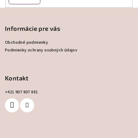
Z
á
p
Informácie pre vás
ä
Obchodné podmienky
t
Podmienky ochrany osobných údajov
i
e
Kontakt
+421 907 807 881