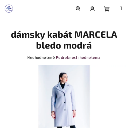
Prejsť
na
obsah
Nákupn
Hľadať
Prihlásenie
dámsky kabát MARCELA
košík
bledo modrá
Priemerné
Neohodnotené
Podrobnosti hodnotenia
hodnotenie
produktu
je
0,0
z
5
hviezdičiek.