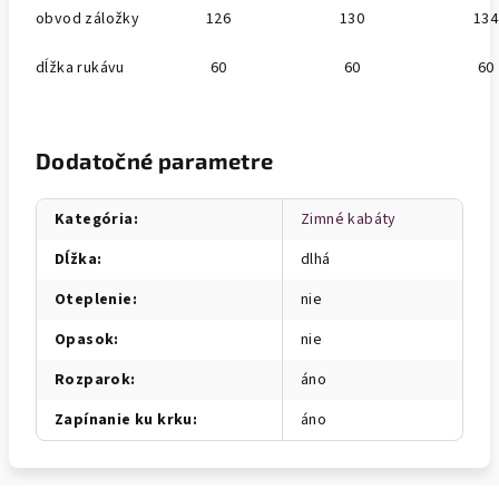
obvod záložky
126
130
134
dĺžka rukávu
60
60
60
Dodatočné parametre
Kategória
:
Zimné kabáty
Dĺžka
:
dlhá
Oteplenie
:
nie
Opasok
:
nie
Rozparok
:
áno
Zapínanie ku krku
:
áno