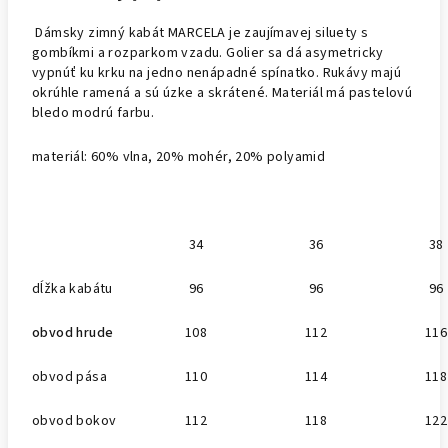
Dámsky zimný kabát MARCELA je zaujímavej siluety s
gombíkmi a rozparkom vzadu. Golier sa dá asymetricky
vypnúť ku krku na jedno nenápadné spínatko. Rukávy majú
okrúhle ramená a sú úzke a skrátené. Materiál má pastelovú
bledo modrú farbu.
materiál: 60% vlna, 20% mohér, 20% polyamid
34
36
38
dĺžka kabátu
96
96
96
obvod hrude
108
112
116
obvod pása
110
114
118
obvod bokov
112
118
122