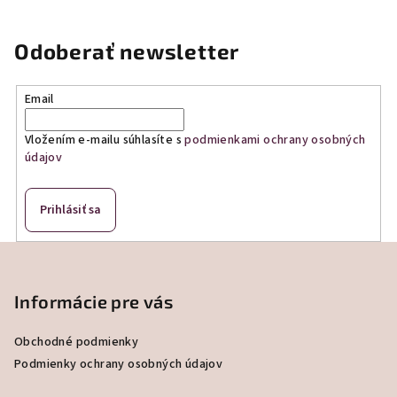
Odoberať newsletter
Email
Vložením e-mailu súhlasíte s
podmienkami ochrany osobných
údajov
Prihlásiť sa
Z
á
p
Informácie pre vás
ä
Obchodné podmienky
t
Podmienky ochrany osobných údajov
i