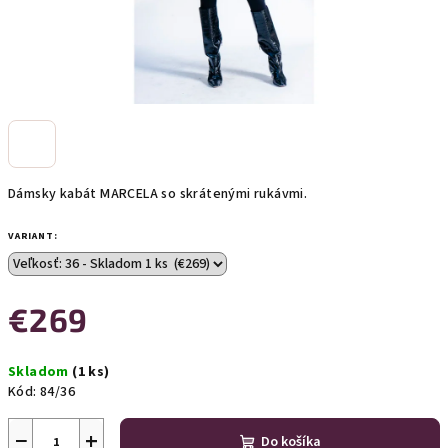
Dámsky kabát MARCELA so skrátenými rukávmi.
VARIANT:
€269
Jednotková
Skladom
(1 ks)
cena:
Kód:
84/36
−
+
Do košíka