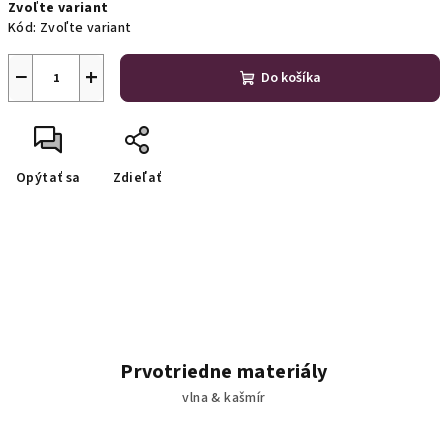
Zvoľte variant
cena:
Kód:
Zvoľte variant
−
+
Do košíka
Opýtať sa
Zdieľať
Prvotriedne materiály
vlna & kašmír