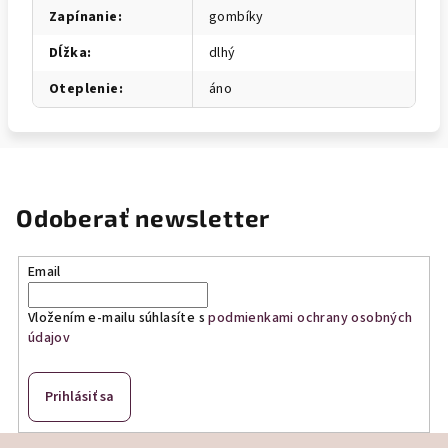
Zapínanie
:
gombíky
Dĺžka
:
dlhý
Oteplenie
:
áno
Odoberať newsletter
Email
Vložením e-mailu súhlasíte s
podmienkami ochrany osobných
údajov
Prihlásiť sa
Z