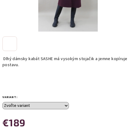
Dlhý dámsky kabát SASHE má vysokým stojačik a jemne kopíruje
postavu.
VARIANT:
€189
Jednotková