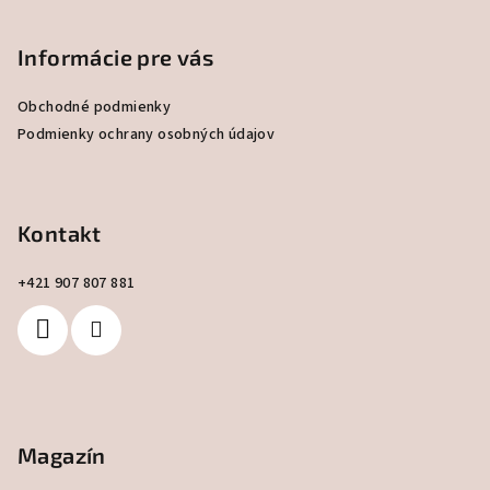
á
p
Informácie pre vás
ä
Obchodné podmienky
t
Podmienky ochrany osobných údajov
i
e
Kontakt
+421 907 807 881
Magazín