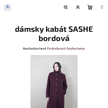
Prejsť
na
obsah
Nákupn
Hľadať
Prihlásenie
dámsky kabát SASHE
košík
bordová
Priemerné
Neohodnotené
Podrobnosti hodnotenia
hodnotenie
produktu
je
0,0
z
5
hviezdičiek.