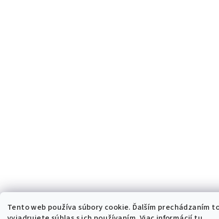
Tento web používa súbory cookie. Ďalším prechádzaním 
vyjadrujete súhlas s ich používaním. Viac informácií
tu
.