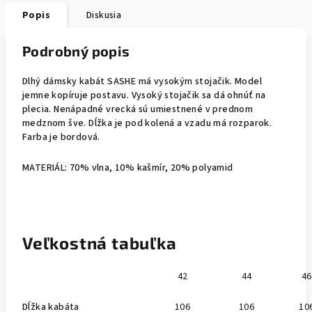
Popis
Diskusia
Podrobný popis
Dlhý dámsky kabát SASHE má vysokým stojačik. Model
jemne kopíruje postavu. Vysoký stojačik sa dá ohnúť na
plecia. Nenápadné vrecká sú umiestnené v prednom
medznom šve. Dĺžka je pod kolená a vzadu má rozparok.
Farba je bordová.
MATERIÁL: 70% vlna, 10% kašmír, 20% polyamid
Veľkostná tabuľka
42
44
46
Dĺžka kabáta
106
106
10