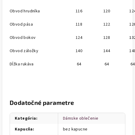
Obvod hrudníka
116
120
12
Obvod pása
118
122
12
Obvod bokov
124
128
13
Obvod záložky
140
144
14
Dĺžka rukáva
64
64
64
Dodatočné parametre
Kategória
:
Dámske oblečenie
Kapucňa
:
bez kapucne