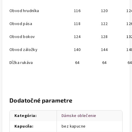
Obvod hrudníka
116
120
12
Obvod pása
118
122
12
Obvod bokov
124
128
13
Obvod záložky
140
144
14
Dĺžka rukáva
64
64
64
Dodatočné parametre
Kategória
:
Dámske oblečenie
Kapucňa
:
bez kapucne