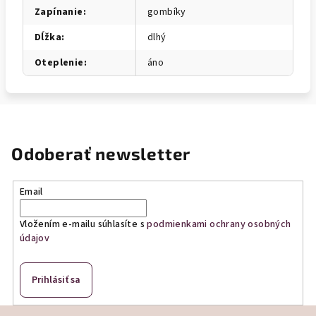
Zapínanie
:
gombíky
Dĺžka
:
dlhý
Oteplenie
:
áno
Odoberať newsletter
Email
Vložením e-mailu súhlasíte s
podmienkami ochrany osobných
údajov
Prihlásiť sa
Z