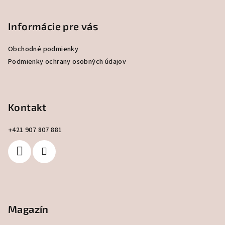
á
p
Informácie pre vás
ä
Obchodné podmienky
t
Podmienky ochrany osobných údajov
i
e
Kontakt
+421 907 807 881
Magazín