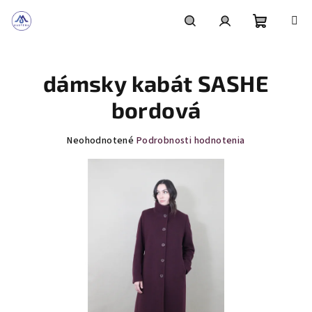
Prejsť
na
obsah
Nákupn
Hľadať
Prihlásenie
dámsky kabát SASHE
košík
bordová
Priemerné
Neohodnotené
Podrobnosti hodnotenia
hodnotenie
produktu
je
0,0
z
5
hviezdičiek.