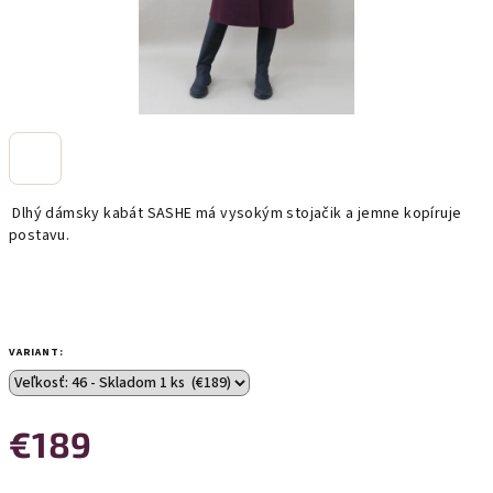
Dlhý dámsky kabát SASHE má vysokým stojačik a jemne kopíruje
postavu.
VARIANT:
€189
Jednotková