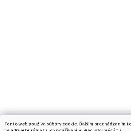
Tento web používa súbory cookie. Ďalším prechádzaním 
vyjadrujete súhlas s ich používaním. Viac informácií
tu
.