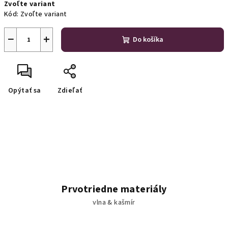
Zvoľte variant
cena:
Kód:
Zvoľte variant
−
+
Do košíka
Opýtať sa
Zdieľať
Prvotriedne materiály
vlna & kašmír