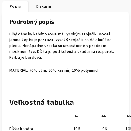
Popis
Diskusia
Podrobný popis
Dlhý dámsky kabát SASHE má vysokým stojačik. Model
jemne kopíruje postavu. Vysoký stojačik sa dá ohnúť na
plecia. Nenápadné vrecká sú umiestnené v prednom
medznom šve. Dĺžka je pod kolená a vzadu má rozparok.
Farba je bordová.
MATERIÁL: 70% vlna, 10% kašmír, 20% polyamid
Veľkostná tabuľka
42
44
46
Dĺžka kabáta
106
106
10