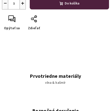
−
+
Do košíka
Opýtať sa
Zdieľať
Prvotriedne materiály
vlna & kašmír