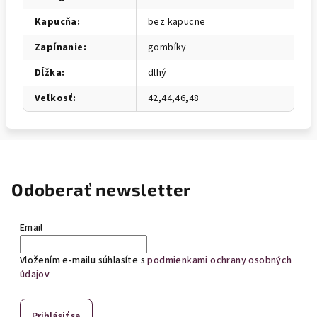
Kapucňa
:
bez kapucne
Zapínanie
:
gombíky
Dĺžka
:
dlhý
Veľkosť
:
42,44,46,48
Odoberať newsletter
Email
Vložením e-mailu súhlasíte s
podmienkami ochrany osobných
údajov
Prihlásiť sa