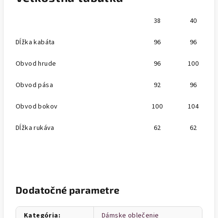
38
40
Dĺžka kabáta
96
96
Obvod hrude
96
100
Obvod pása
92
96
Obvod bokov
100
104
Dĺžka rukáva
62
62
Dodatočné parametre
Kategória
:
Dámske oblečenie