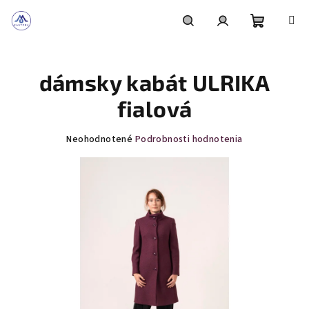
Prejsť
na
obsah
Nákupn
Hľadať
Prihlásenie
dámsky kabát ULRIKA
košík
fialová
Priemerné
Neohodnotené
Podrobnosti hodnotenia
hodnotenie
produktu
je
0,0
z
5
hviezdičiek.