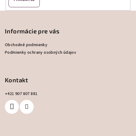
Z
á
p
Informácie pre vás
ä
Obchodné podmienky
t
Podmienky ochrany osobných údajov
i
e
Kontakt
+421 907 807 881