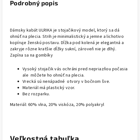
Podrobný popis
Dámsky kabát ULRIKA je stojačikový model, ktorý sa dá
ohnúť na plecia. Strih je minimalistický a jemne a lichotivo
kopíruje ženskú postavu. Dĺžka pod kolená je elegantná a
zakryje rôzne kratšie dĺžky sukní, zároveň nie je dlhý.
Zapína sa na gombíky
Vysoký stojačik vás ochráni pred nepriazňou počasia
ale môžete ho ohnúť na plecia.
Vrecká sú nenápadné otvory v bočnom šve.
Materiál má plastický vzor.
Bez rozparku.
Materiál: 60% vlna, 20% viskóza, 20% polyakryl
Veľkostná tabuľka