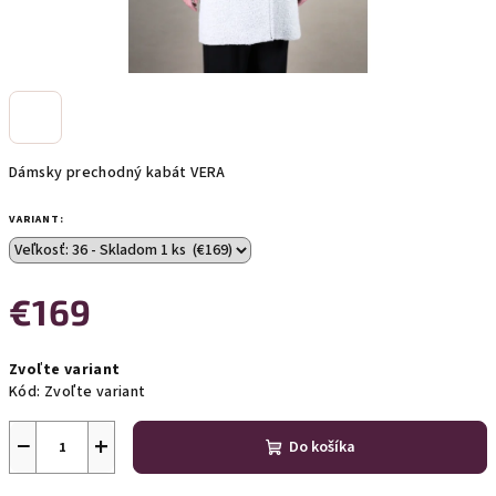
Dámsky prechodný kabát VERA
VARIANT:
€169
Jednotková
Zvoľte variant
cena:
Kód:
Zvoľte variant
−
+
Do košíka