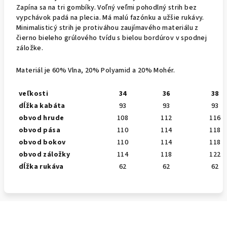
Zapína sa na tri gombíky. Voľný veľmi pohodlný strih bez
vypchávok padá na plecia. Má malú fazónku a užšie rukávy.
Minimalisticý strih je protiváhou zaujímavého materiálu z
čierno bieleho grúlového tvídu s bielou bordúrov v spodnej
záložke.
Materiál je 60% Vlna, 20% Polyamid a 20% Mohér.
veľkosti
34
36
38
dĺžka kabáta
93
93
93
obvod hrude
108
112
116
obvod pása
110
114
118
obvod bokov
110
114
118
obvod záložky
114
118
122
dĺžka rukáva
62
62
62