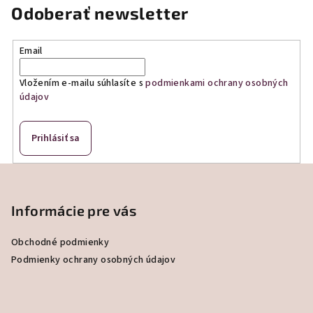
Odoberať newsletter
Email
Vložením e-mailu súhlasíte s
podmienkami ochrany osobných
údajov
Prihlásiť sa
Z
á
p
Informácie pre vás
ä
Obchodné podmienky
t
Podmienky ochrany osobných údajov
i
e