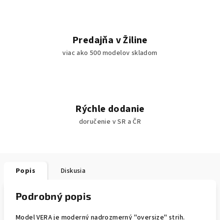
Predajňa v Žiline
viac ako 500 modelov skladom
Rýchle dodanie
doručenie v SR a ČR
Popis
Diskusia
Podrobný popis
Model VERA je moderný nadrozmerný "oversize" strih.