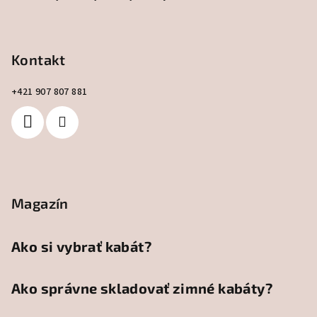
i
e
Kontakt
+421 907 807 881
Magazín
Ako si vybrať kabát?
Ako správne skladovať zimné kabáty?