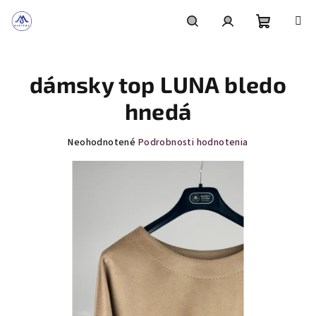
Prejsť
na
obsah
Nákupn
Hľadať
Prihlásenie
dámsky top LUNA bledo
košík
hnedá
Priemerné
Neohodnotené
Podrobnosti hodnotenia
hodnotenie
produktu
je
0,0
z
5
hviezdičiek.