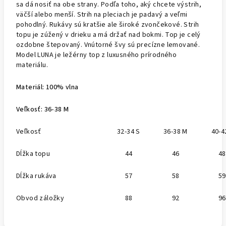
sa dá nosiť na obe strany. Podľa toho, aký chcete výstrih,
väčší alebo menší. Strih na pleciach je padavý a veľmi
pohodlný. Rukávy sú kratšie ale široké zvončekové. Strih
topu je zúžený v drieku a má držať nad bokmi. Top je celý
ozdobne štepovaný. Vnútorné švy sú precízne lemované.
Model LUNA je ležérny top z luxusného prírodného
materiálu.
Materiál: 100% vlna
Veľkosť: 36-38 M
Veľkosť
32-34 S
36-38 M
40-4
Dĺžka topu
44
46
48
Dĺžka rukáva
57
58
59
Obvod záložky
88
92
96