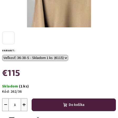
VARIANT:
€115
Jednotková
Skladom
(1 ks)
cena:
Kód:
262/36
−
+
Do košíka