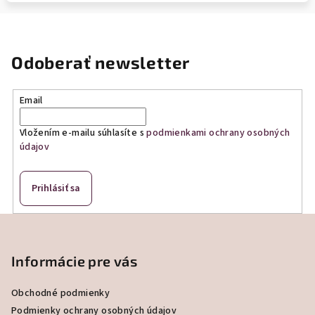
Odoberať newsletter
Email
Vložením e-mailu súhlasíte s
podmienkami ochrany osobných
údajov
Prihlásiť sa
Z
á
p
Informácie pre vás
ä
Obchodné podmienky
t
Podmienky ochrany osobných údajov