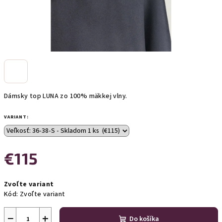
Dámsky top LUNA zo 100% mäkkej vlny.
VARIANT:
€115
Jednotková
Zvoľte variant
cena:
Kód:
Zvoľte variant
−
+
Do košíka