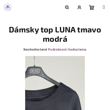
Prejsť
na
obsah
Nákupn
Hľadať
Prihlásenie
Dámsky top LUNA tmavo
košík
modrá
Priemerné
Neohodnotené
Podrobnosti hodnotenia
hodnotenie
produktu
je
0,0
z
5
hviezdičiek.