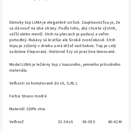
Dámsky top LUNA je elegantné zvršok. Zaujímavosťou je, že
sa dá nosiť na obe strany. Podľa toho, aký chcete výstrih,
väčší alebo menší. Strih na pleciach je padavý a veľmi
pohodlný. Rukávy sú kratšie ale široké zvončekové. Strih
topu je zúžený v drieku a má držať nad bokmi. Top je celý
ozdobne štepovaný. Vnútorné švy sú precízne lemované.
Model LUNA je ležérny top z luxusného, jemného prírodného
materiálu.
Veľkosti sú kumulované do xS, S,M, L
Farba: tmavo modrá
Materiál: 100% vlna
Veľkosť
32-34 xS
36-38 S
40-42 M