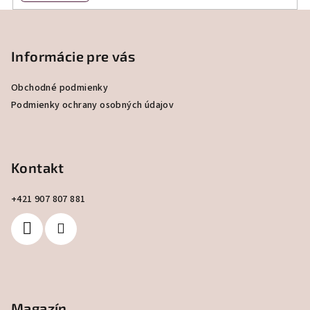
Z
á
p
Informácie pre vás
ä
Obchodné podmienky
t
Podmienky ochrany osobných údajov
i
e
Kontakt
+421 907 807 881
Magazín