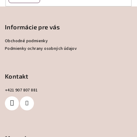
Z
á
p
Informácie pre vás
ä
Obchodné podmienky
t
Podmienky ochrany osobných údajov
i
e
Kontakt
+421 907 807 881