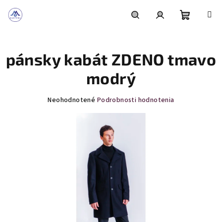
Prejsť
na
obsah
Nákupn
Hľadať
Prihlásenie
pánsky kabát ZDENO tmavo
košík
modrý
Priemerné
Neohodnotené
Podrobnosti hodnotenia
hodnotenie
produktu
je
0,0
z
5
hviezdičiek.