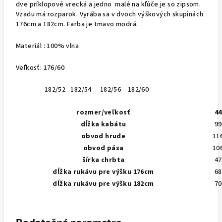
dve príklopové vrecká a jedno malé na kľúče je so zipsom.
Vzadu má rozparok. Vyrába sa v dvoch výškových skupinách
176cm a 182cm. Farba je tmavo modrá.
Materiál : 100% vlna
Veľkosť: 176/60
182/52 182/54 182/56 182/60
rozmer/veľkosť
44
dĺžka kabátu
99
obvod hrude
11
obvod pása
10
šírka chrbta
47
dĺžka rukávu pre výšku 176cm
68
dĺžka rukávu pre výšku 182cm
70