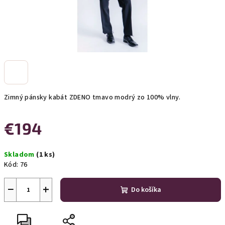
Zimný pánsky kabát ZDENO tmavo modrý zo 100% vlny.
€194
Jednotková
Skladom
(1 ks)
cena:
Kód:
76
−
+
Do košíka