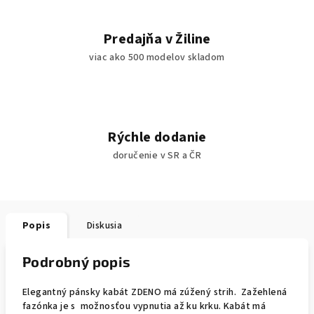
Predajňa v Žiline
viac ako 500 modelov skladom
Rýchle dodanie
doručenie v SR a ČR
Popis
Diskusia
Podrobný popis
Elegantný pánsky kabát ZDENO má zúžený strih. Zažehlená
fazónka je s možnosťou vypnutia až ku krku. Kabát má